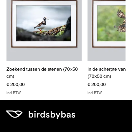
Zoekend tussen de stenen (70×50
In de scherpte van h
cm)
(70×50 cm)
Prijs
Prijs
€ 200,00
€ 200,00
incl.BTW
incl.BTW
Birds by Bas Media