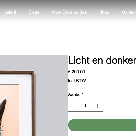
Galerij
Blogs
Over Birds by Bas
Shop
Contac
Licht en donke
Prijs
€ 200,00
incl.BTW
Aantal
*