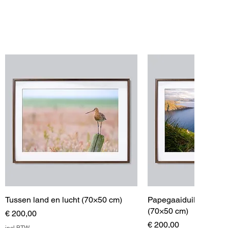
Tussen land en lucht (70×50 cm)
Papegaaiduiker landt
(70×50 cm)
Prijs
€ 200,00
Prijs
€ 200,00