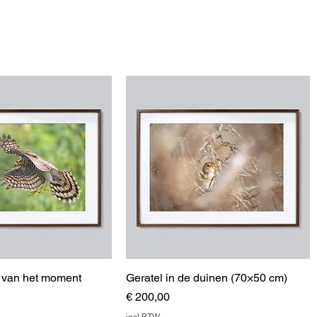
e van het moment
Geratel in de duinen (70×50 cm)
Prijs
€ 200,00