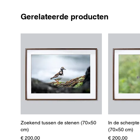
Gerelateerde producten
Zoekend tussen de stenen (70×50
In de scherpt
cm)
(70×50 cm)
Prijs
Prijs
€ 200,00
€ 200,00